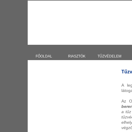
Kovács József egyéni vállalkozó, mérnökszakértő - Riasztók, tűzjelzők
FŐOLDAL
RIASZTÓK
TŰZVÉDELEM
Tűz
A le
látog
Az O
bere
a tűz
tűzvé
elhel
végző