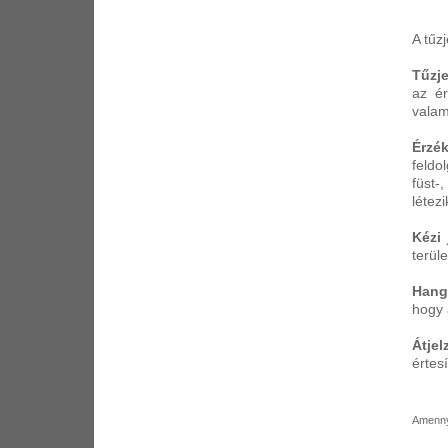
A tűz
Tűzje
az ér
valam
Érzék
feldo
füst-
létezi
Kézi 
terül
Hang-
hogy 
Átjel
értes
Amennyi