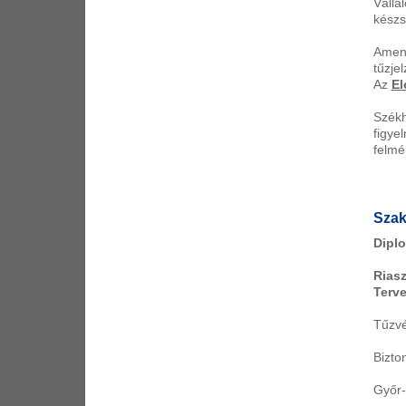
Váll
készs
Amenn
tűzje
Az
El
Székh
figy
felmé
Szak
Dipl
Riasz
Terve
Tűzvé
Bizto
Győr-