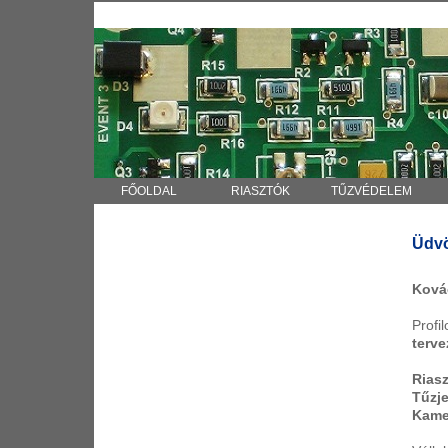
Kovács József egyéni vállalkozó, mérnökszakértő - Riasztók, tűzjelzők
FŐOLDAL
RIASZTÓK
TŰZVÉDELEM
Üdvö
Ková
Prof
terve
Rias
Tűzje
Kamer